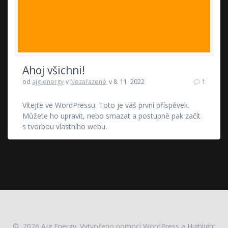
Ahoj všichni!
od
ajg-energy
v
Nezařazené
v 8. 11. 2022
1
Vítejte ve WordPressu. Toto je váš první příspěvek.
Můžete ho upravit, nebo smazat a postupně pak začít
s tvorbou vlastního webu.
© 2026 Ajg Energy. Vytvořeno pomocí WordPress a
Highlight