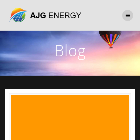
Přeskočit
na
obsah
Blog